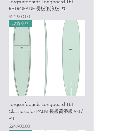
Torqsurfboards Longboard TET
RETROFADE 長板衝浪板 9'0
價格
$24,900.00
現貨商品
Torqsurfboards Longboard TET
Classic color PALM 長板衝浪板 9'0 /
9'1
價格
$24,900.00