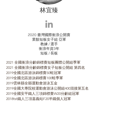
林宜臻
2020 臺灣國際衝浪公開賽
業餘短板女子組 亞軍
教練 / 選手
​衝浪年資3年
​短板 / 長板
2021 全國衝浪分齡錦標賽短板團體公開組季軍
2021 全國衝浪分齡錦標賽女子短板公開組 第四名
2019全國北區游泳錦標賽50蛙冠軍
2019全國北區游泳錦標賽100蛙季軍
2019雲林縣全縣運動會游泳五金
2019全國大專院校運動會游泳公開組400混接第五名
2019全國安平鐵人三項錦標賽W20分齡組冠軍
2018tst鐵人三項嘉義站F20半鐵個人冠軍
2018虎尾全國馬拉松5k 女子總ㄧ
證照
台北市游泳協會C級游泳教練證
教育部體育署救生員證
中華民國游泳協會救生員證
AIDA2國際自由潛水員證
AIDA3國際進階自由潛水員證