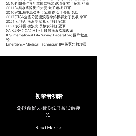
2010宜蘭海洋嘉年華國際衝浪邀請賽 女子長板 亞軍
2011佳樂水國際衝浪大賽 女子短板 亞軍
2016WSL海南島亞洲盃冠軍賽 女子長板 第四
2017CTSA全國分齡衝浪春季錦標賽女子長板 季軍
2021 女神盃 衝浪賽 短板女神組 冠軍
2021 女神盃 衝浪賽 長板女神組 冠軍
SA SURF COACH Lv1. 國際衝浪指導教練
ILS(International Life Saving Federation) 國際救生
證
Emergency Medical Technician II中級緊急救護員
初學者初階
您以前從未衝浪或只嘗試過幾
次
Read More >