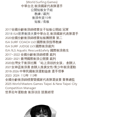
(World Surfing Games)
中華台北 衝浪國家代表隊選手
公開短板女子組
教練 / 裁判
​衝浪年資15年
​短板 / 長板
2017全國分齡衝浪錦標賽女子短板公開組 冠軍
2018
ISA
世界衝浪大賽
中華台北 衝浪國家代表隊選手
2020全國分齡衝浪錦標賽短板團體賽 第二
ISA SURF COACH LV2 國際衝浪指導教練
ISA SURF JUDGE LV3 國際衝浪裁判
ISA /ILS Aquatic Rescue&Safety 國際衝浪救生
2017~2022 全國分齡衝浪錦標賽 裁判
2020~2021 臺灣國際衝浪公開賽 裁判
​2020台灣女子衝浪社團 「站上浪頭的女孩」 創辦人
2021女神盃衝浪賽 創辦人推廣女性/青少年衝浪運動
​2018-2026 中華民國衝浪運動協會 選手理事
2023 2024 112年 113年
全國分齡衝浪錦標賽暨國家代表隊選拔賽 賽事總監
2025 World Masters Games Taipei & New Taipei City
Competition Manager
世界壯年運動會 衝浪項目 競賽經理